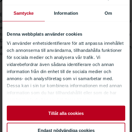
Samtycke
Information
Om
Enligt Vägdirektoratet är projektet inte enbart ett tekniskt lyft för
infrastrukturen, utan också en satsning på användarupplevelsen för
elbilister. De nya laddparkerna är strategiskt placerade vid
Denna webbplats använder cookies
rastplatser, vilket gör det möjligt att genomföra längre resor genom
Danmark utan omvägar för laddning. Infrastrukturen är utformad så
Vi använder enhetsidentifierare för att anpassa innehållet
att det är lätt att hitta en ledig laddplats, ta pauser under laddningen
och annonserna till användarna, tillhandahålla funktioner
och fortsätta resan med minsta möjliga besvär.
för sociala medier och analysera vår trafik. Vi
vidarebefordrar även sådana identifierare och annan
information från din enhet till de sociala medier och
annons- och analysföretag som vi samarbetar med.
Flexibilitet och samarbete i
Dessa kan i sin tur kombinera informationen med annan
information som du har tillhandahållit eller som de har
centrum
samlat in när du har använt deras tjänster.
Samarbetet med Vägdirektoratet har varit omfattande och
Tillåt alla cookies
mångfacetterat. Med hela sju olika entreprenadledare som
kontaktpersoner under projektets gång ställdes höga krav på
Endast nödvändiga cookies
koordinering. Dessutom justerades byggordningen löpande,