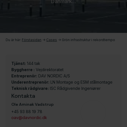
Danmark…
Du är här:
Förstasidan
->
Cases
->
Grön infrastruktur i rekordtempo
Tjänst:
144 tak
Byggherre :
Vejdirektoratet
Entreprenör:
DAV NORDIC A/S
Underentreprenör:
LN Montage og ESM stålmontage
Teknisk rådgivare:
ISC Rådgivende Ingeniører
Kontakta
Ole Aminak Vadstrup
+45 93 88 19 78
oav@davnordic.dk