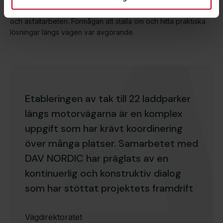
bland annat till följd av väderrelaterade förseningar i mark-
och asfaltarbeten. Förmågan att ställa om och hitta praktiska
lösningar längs vägen var avgörande.
Etableringen av tak till 22 laddparker
längs motorvägarna är en komplex
uppgift som har krävt koordinering
över många platser. Samarbetet med
DAV NORDIC har präglats av en
kontinuerlig och konstruktiv dialog
som har stöttat projektets framdrift
Vägdirektoratet