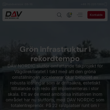
Kundservice: 08-16
+46 70 220 1369
Kontakt
Grön infrastruktur i
rekordtempo
DAV NORDIC slutför omfattande takprojekt för
Vägdirektoratet I takt med att den gröna
omställningen accelererar ökar behovet av
robusta lösningar som är driftsäkra, estetiskt
tilltalande och redo att implementeras i stor
skala. Ett av de mest ambitiösa initiativen inom
området har nu slutförts, med DAV NORDIC som
totalentreprenör. På 22 rastplatser runt om i