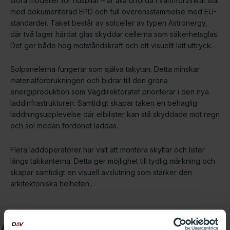
stora modeller för husbilar – är alla utförda i varmförzinkat stål
med dokumenterad EPD och full överensstämmelse med EU-
standarder. Taket består av solceller av typen Astronergy,
där två lager härdat glas skyddar cellerna som säkerhetsglas.
Det ger både hög motståndskraft och ett visuellt lätt uttryck.
Solpanelerna fungerar som själva takytan. Detta minskar
materialförbrukningen och bidrar till den gröna
energiproduktion som Vägdirektoratet prioriterar i den nya
laddinfrastrukturen. Samtidigt skapar taken en behaglig
laddningsupplevelse där elbilister kan stå skyddade mot regn
och sol medan fordonet laddas.
Flera laddoperatörer har valt att montera skyltar och lister
längs takkanterna. Detta ger möjlighet till tydlig märkning och
skapar samtidigt en visuell avslutning som stärker den
arkitektoniska helheten..
Användarupplevelsen i fokus