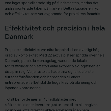
ena laget specialiserade sig på fundamenten, medan det
andra monterade taken på marken. Detta skapade en rytm
och effektivitet som var avgörande för projektets framdrift.
Effektivitet och precision i hela
Danmark
Projektets effektivitet var nära kopplad till en ovanligt hög
grad av komplexitet. Med 22 aktiva platser spridda över hela
Danmark, parallella montage­lag, varierande lokala
förutsättningar och ett stort antal aktörer blev logistiken en
disciplin i sig. Varje rastplats hade sina egna tidsfönster,
tillträdesförhållanden och beroenden till andra
entreprenader, vilket ställde höga krav på planering och
löpande koordinering.
Totalt behövde mer än 45 lastbilslaster med
stålkonstruktioner levereras just-in-time till exakt angivna
positioner, ofta direkt till aktiva arbetsområden nära