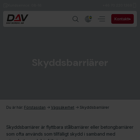
Kundservice: 08-16
+46 70 220 1369
Kontakt
Skyddsbarriärer
Du är här:
Förstasidan
->
Vägsäkerhet
->
Skyddsbarriärer
Skyddsbarriärer​ är flyttbara stålbarriärer eller betongbarriärer
som ofta används som tillfälligt skydd i samband med