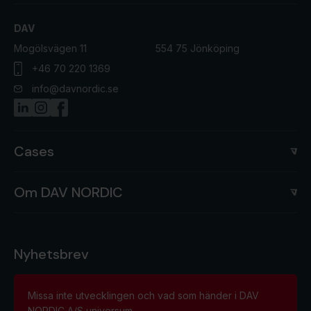
DAV
Mogölsvägen 11
554 75 Jönköping
+46 70 220 1369
info@davnordic.se
Cases
Om DAV NORDIC
Nyhetsbrev
Missa inte utvecklingen och vad som händer i DAV
NORDIC A/S universum.