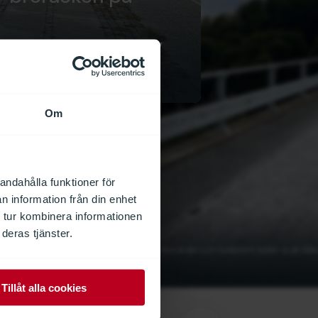
 projekt genomfört nära aktiv
Om
andahålla funktioner för
n information från din enhet
 tur kombinera informationen
ke på Hylkedalsbron
deras tjänster.
n, precision och effektivitet på motorväg E45. Broräcken och fundament byttes ut på båda
n.
Tillåt alla cookies