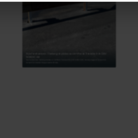
Nya Farehamnen i Varberg skyddas av certifierat Träräcke från DAV
NORDIC AB
Nya Farehamnen i Varberg skyddas av certifierat Träräcke från DAV NORDIC AB I Varberg byggs en ny hamn för
transport av svenska skogsprodukter till hela…