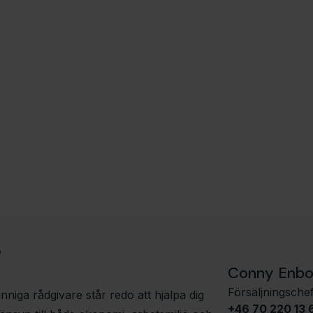
?
Conny Enb
Försäljningsche
iga rådgivare står redo att hjälpa dig
+46 70 220 13 