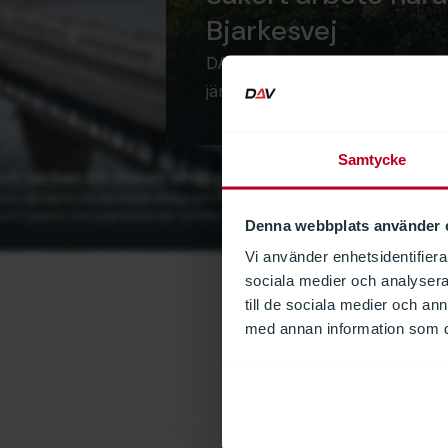
Bjarkesvej
DAV NORDIC har levererat och m
järnväg. Arbetet krävde hög tek
Samtycke
ch räcken till Storstrømsbron
t av Danmarks största infrastrukturprojekt och en viktig del av den framtida järnvägskorr
ch Tyskland. Som underleverantör har DAV NORDIC haft…
Denna webbplats använder 
Vi använder enhetsidentifierar
sociala medier och analysera 
till de sociala medier och a
med annan information som du 