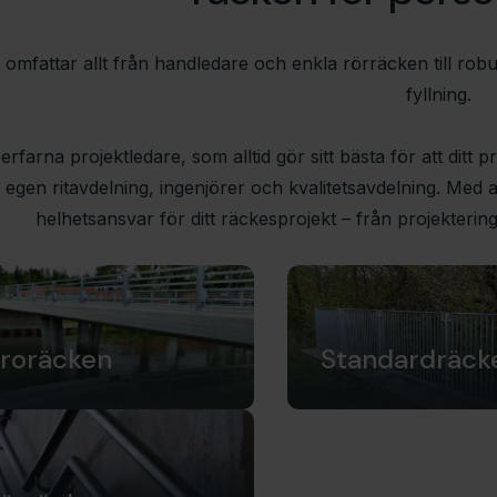
omfattar allt från handledare och enkla rör­räcken till r
fyllning.
rfarna projektledare, som alltid gör sitt bästa för att dit
 egen ritavdelning, ingenjörer och kvalitetsavdelning. Med an
helhetsansvar för ditt räckesprojekt – från projektering
roräcken
Standardräck