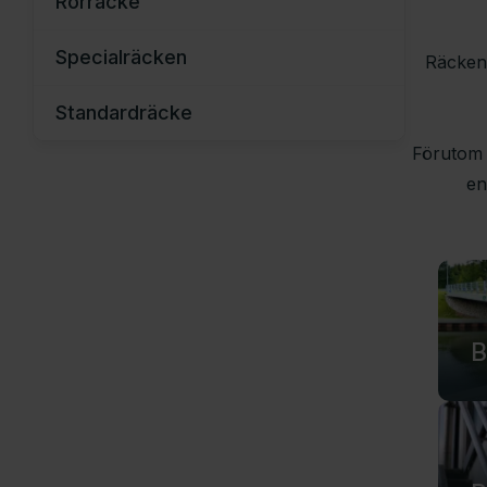
Rör­räcke
Specialräcken
Räcken 
Standardräcke
Förutom e
en
B