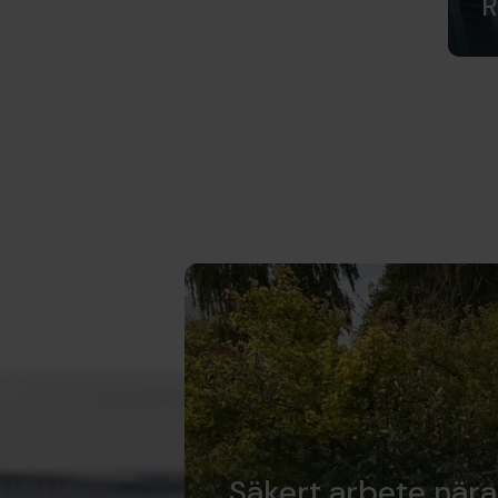
R
Säkert arbete när