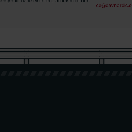
änsyn till både ekonomi, arbetsmiljö och
ce@davnordic.s