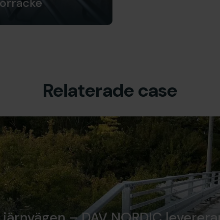
ör­räcke
Relaterade case
a järnvägen – DAV NORDIC leverera