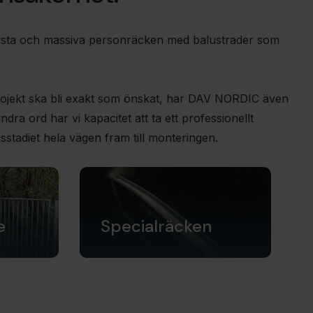
obusta och massiva personräcken med balustrader som
t projekt ska bli exakt som önskat, har DAV NORDIC även
dra ord har vi kapacitet att ta ett professionellt
sstadiet hela vägen fram till monteringen.
e
Specialräcken