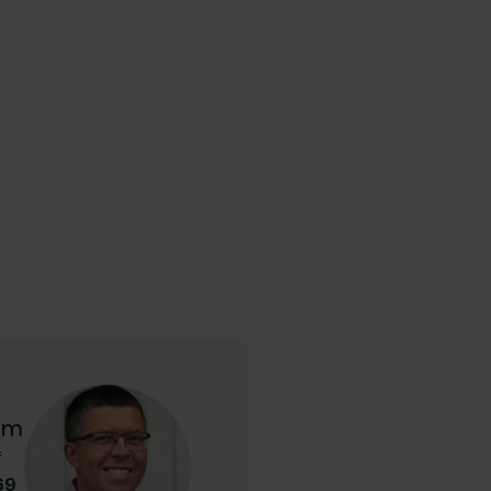
om
f
69