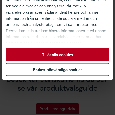
för sociala medier och analysera vår trafik. Vi
vidarebefordrar även sådana identifierare och annan
information från din enhet till de sociala medier och
Bullerskärmar
annons- och analysföretag som vi samarbetar med.
Per Thörner
Dessa kan i sin tur kombinera informationen med annan
Projektledare/säljare
information som du har tillhandahållit eller som de har
+46 79 068 88 42
samlat in när du har använt deras tjänster.
pth@davnordic.se
Tillåt alla cookies
Endast nödvändiga cookies
Besök vår danska hemsida och
se vår produktvalsguide
Produktvalsguide