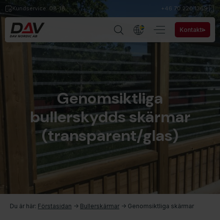
Kundservice: 08-16
+46 70 220 1369
Kontakt
Genomsiktliga
bullerskydds skärmar
(transparent/glas)
Du är här:
Förstasidan
->
Bullerskärmar​
->
Genomsiktliga skärmar