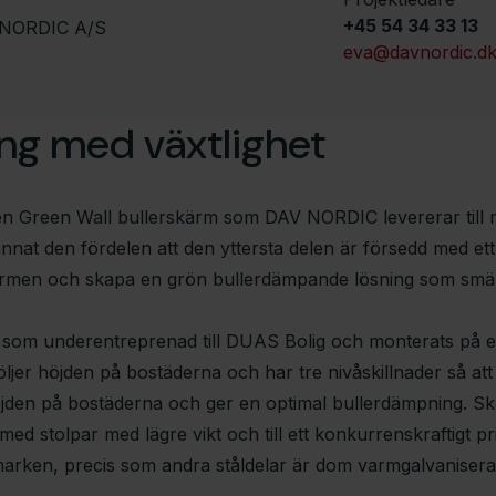
+45 54 34 33 13
NORDIC A/S
eva@davnordic.d
ng med växtlighet
en Green Wall bullerskärm som DAV NORDIC levererar till 
nat den fördelen att den yttersta delen är försedd med ett 
ärmen och skapa en grön bullerdämpande lösning som smälte
s som underentreprenad till DUAS Bolig och monterats på 
öljer höjden på bostäderna och har tre nivåskillnader så at
öjden på bostäderna och ger en optimal bullerdämpning. S
med stolpar med lägre vikt och till ett konkurrenskraftigt p
arken, precis som andra ståldelar är dom varmgalvaniserade