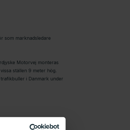
ör som marknadsledare
rdjyske Motorvej monteras
issa ställen 9 meter hög.
 trafikbuller i Danmark under