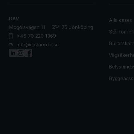
DAV
Alla cases
Mogölsvägen 11
554 75 Jönköping
​Stål för in
+46 70 220 1369
​Bullerskä
info@davnordic.se
Vägsäkerh
Belysnings
Byggnadss