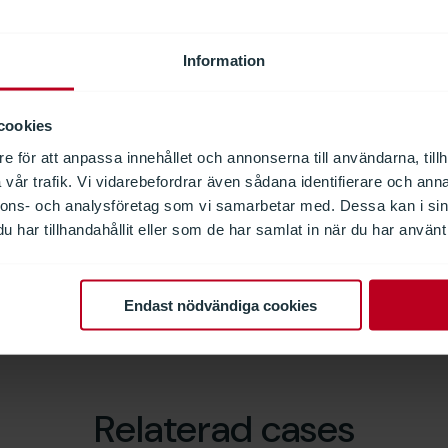
Information
cookies
e för att anpassa innehållet och annonserna till användarna, tillh
vår trafik. Vi vidarebefordrar även sådana identifierare och anna
nnons- och analysföretag som vi samarbetar med. Dessa kan i sin
har tillhandahållit eller som de har samlat in när du har använt 
Endast nödvändiga cookies
godkännande för specialuppdrag
Relaterad cases
en då nya 9 500 kvadratmeter stora bagagebyggnaden på 