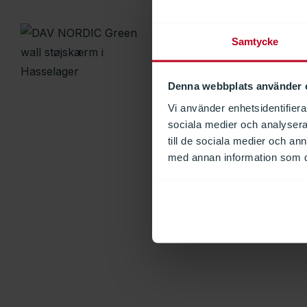
Samtycke
Denna webbplats använder 
Vi använder enhetsidentifierar
sociala medier och analysera 
till de sociala medier och a
med annan information som du 
DAV NORDIC: PET-
flygplats
I samband med byggandet av d