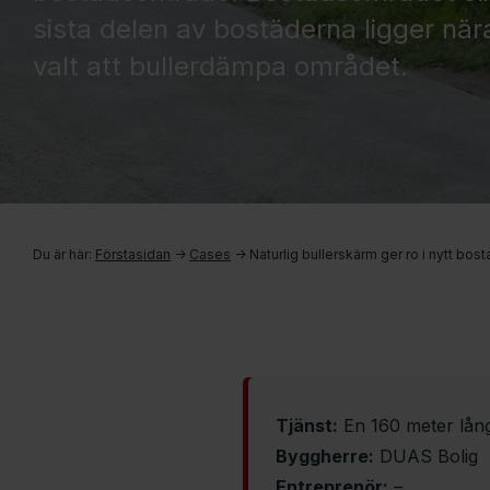
sista delen av bostäderna ligger när
valt att bullerdämpa området.
Du är här:
Förstasidan
->
Cases
->
Naturlig bullerskärm ger ro i nytt bo
Tjänst:
En 160 meter lång
Byggherre:
DUAS Bolig
Entreprenör:
–