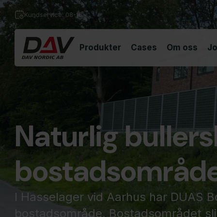
Kundservice: 08-16
Produkter
Cases
Om oss
Jo
Naturlig bullers
bostadsområd
I Hasselager vid Aarhus har DUAS Bol
bostadsområde. Bostadsområdet slin