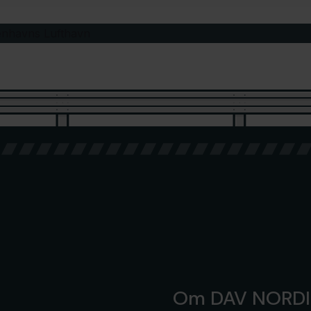
ig själva när…
Om DAV NORD