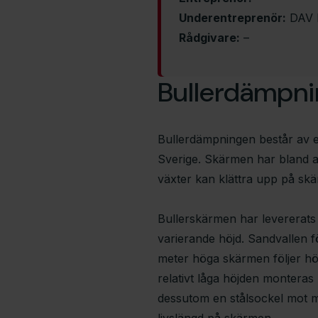
Underentreprenör:
DAV 
Rådgivare:
–
Bullerdämpni
Bullerdämpningen består av 
Sverige. Skärmen har bland an
växter kan klättra upp på sk
Bullerskärmen har levererat
varierande höjd. Sandvallen f
meter höga skärmen följer h
relativt låga höjden monteras 
dessutom en stålsockel mot m