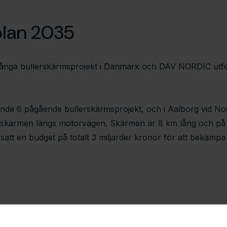
plan 2035
ånga bullerskärmsprojekt i Danmark och DAV NORDIC utf
de 6 pågående bullerskärmsprojekt, och i Aalborg vid No
rskärmen längs motorvägen. Skärmen är 8 km lång och på v
satt en budget på totalt 3 miljarder kronor för att bekämpa
Galleri från projektet