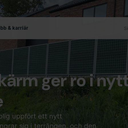
bb & karriär
kärm ger ro i nyt
e
ig uppfört ett nytt
grar sig i terrängen, och den