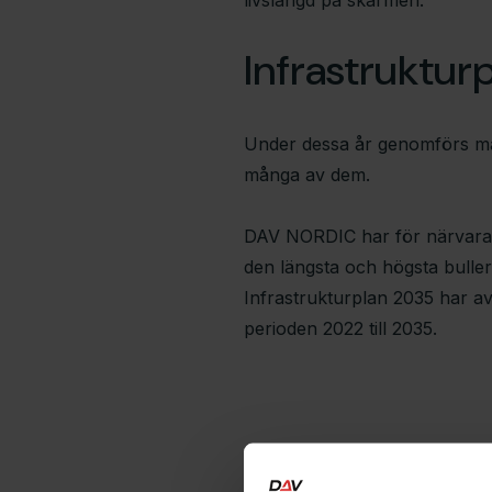
livslängd på skärmen.
Infrastruktur
Under dessa år genomförs m
många av dem.
DAV NORDIC har för närvaran
den längsta och högsta bulle
Infrastrukturplan 2035 har av
perioden 2022 till 2035.