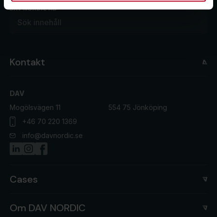
Kontakt
DAV
Mogölsvägen 11
554 75 Jönköping
+46 70 220 1369
info@davnordic.se
Cases
Om DAV NORDIC