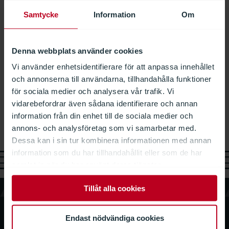
Samtycke
Information
Om
22.04.2026
Från upphandling till verklighet: Detaljprojektering
vid Mølleholmen
Denna webbplats använder cookies
29.04.2024
Vi använder enhetsidentifierare för att anpassa innehållet
Ny säljere i Malmö, Sverige
och annonserna till användarna, tillhandahålla funktioner
för sociala medier och analysera vår trafik. Vi
vidarebefordrar även sådana identifierare och annan
information från din enhet till de sociala medier och
Ladda mer
(
4
/5)
annons- och analysföretag som vi samarbetar med.
Dessa kan i sin tur kombinera informationen med annan
information som du har tillhandahållit eller som de har
samlat in när du har använt deras tjänster.
Tillåt alla cookies
Endast nödvändiga cookies