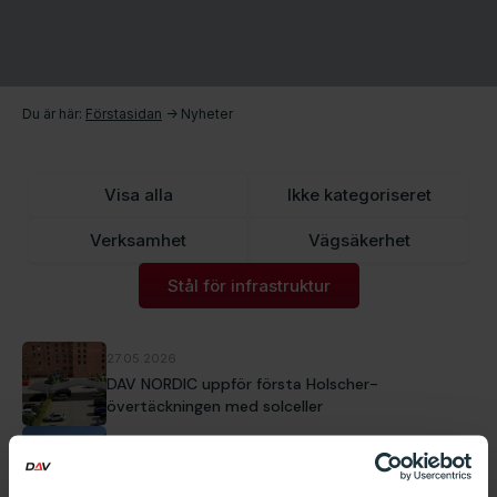
Du är här:
Förstasidan
->
Nyheter
Visa alla
Ikke kategoriseret
Verksamhet
Vägsäkerhet
Stål för infrastruktur
27.05.2026
DAV NORDIC uppför första Holscher-
övertäckningen med solceller
07.05.2026
Västbanan på Fyn: Inköp som drivkraft i en
samlad leverans