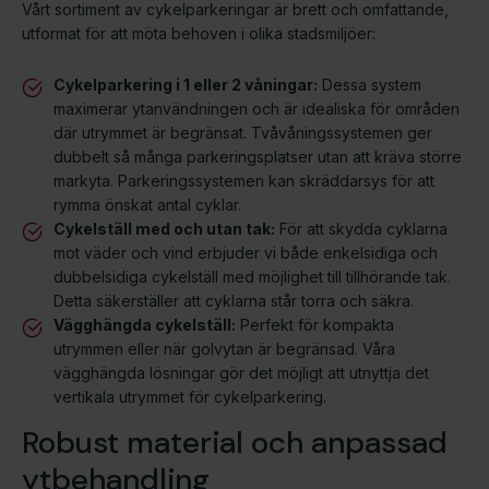
Vårt sortiment av cykelparkeringar är brett och omfattande,
utformat för att möta behoven i olika stadsmiljöer:
Cykelparkering i 1 eller 2 våningar:
Dessa system
maximerar ytanvändningen och är idealiska för områden
där utrymmet är begränsat. Tvåvåningssystemen ger
dubbelt så många parkeringsplatser utan att kräva större
markyta. Parkeringssystemen kan skräddarsys för att
rymma önskat antal cyklar.
Cykelställ med och utan tak:
För att skydda cyklarna
mot väder och vind erbjuder vi både enkelsidiga och
dubbelsidiga cykelställ med möjlighet till tillhörande tak.
Detta säkerställer att cyklarna står torra och säkra.
Vägghängda cykelställ:
Perfekt för kompakta
utrymmen eller när golvytan är begränsad. Våra
vägghängda lösningar gör det möjligt att utnyttja det
vertikala utrymmet för cykelparkering.
Robust material och anpassad
ytbehandling