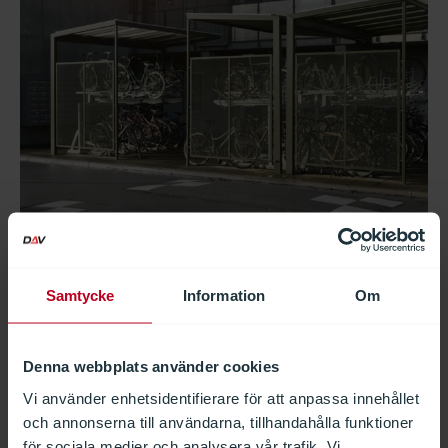
Samtycke
Information
Om
Vill du veta mer?
Våra engagerade och duktiga rådgivare står redo att
Denna webbplats använder cookies
hjälpa dig med lösningar som både tar hänsyn till god
Vi använder enhetsidentifierare för att anpassa innehållet
ekonomi, arbetsmiljö och hög kvalitet.
och annonserna till användarna, tillhandahålla funktioner
för sociala medier och analysera vår trafik. Vi