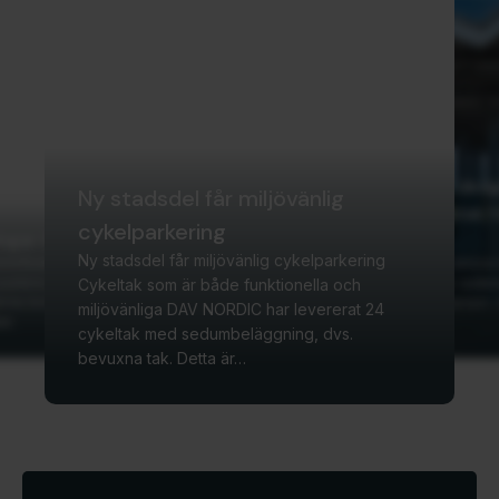
DAV NORDIC har desi
Ny stadsdel får miljövänlig
levererat solcellstak f
cykelparkering
ngar till Korvethusene
laddstationer
Ny stadsdel får miljövänlig cykelparkering
rvethusene i Nykøbing
Det danska vägverket arbetar 
parkera sina bilar i skydd
utveckla en ännu bättre laddnin
Cykeltak som är både funktionella och
rna övertäckningar med
längs vägarna i hela Danmark. In
miljövänliga DAV NORDIC har levererat 24
ak.
del av den numera…
cykeltak med sedumbeläggning, dvs.
bevuxna tak. Detta är…