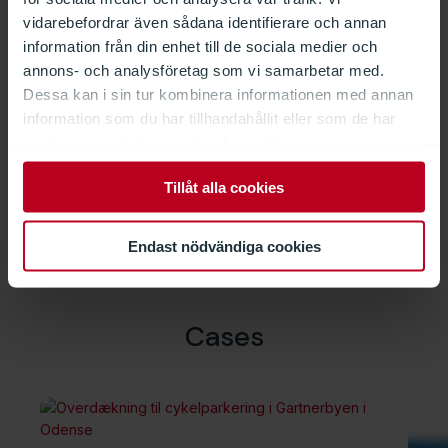
vidarebefordrar även sådana identifierare och annan
information från din enhet till de sociala medier och
annons- och analysföretag som vi samarbetar med.
Dessa kan i sin tur kombinera informationen med annan
information som du har tillhandahållit eller som de har
Conny Enbom
samlat in när du har använt deras tjänster.
Försäljningschef
Tillåt alla cookies
+46 70 220 13 69
ce@davnordic.se
Endast nödvändiga cookies
Cases