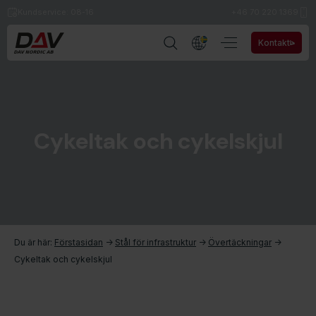
Kundservice: 08-16
+46 70 220 1369
Kontakt
Cykeltak och cykelskjul
Du är här:
Förstasidan
->
Stål för infrastruktur
->
Övertäckningar
->
Cykeltak och cykelskjul